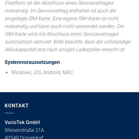
Plattform ist der Abschluss eines Servicevertrages
notwendig. Im Servicevertrag enthalten ist auch die
eingelegte SIM-Karte. Eine eigene SIM-Karte ist nicht
notwendig und kann auch nicht verwendet werden. Die
SIM-Karte wird mit Abschluss eines Servicevertrages
automatisch aktiviert. Bitte beachte, dass die vollständige
Akkukapazität erst nach einigen Ladezyklen erreicht ist.
Systemvoraussetzungen
Windows, iOS, Android, MAC
KONTAKT
VarioTek GmbH
Wiesenstraße 21A
40549 Düsseldorf