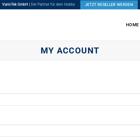
VarioTek GmbH |
Der Partner für dein Hobby
JETZT RESELLER WERDEN
HOME
MY ACCOUNT
ch