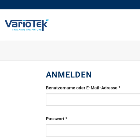
Zum
Inhalt
springen
ANMELDEN
Erforderli
Benutzername oder E-Mail-Adresse
*
Erforderlich
Passwort
*