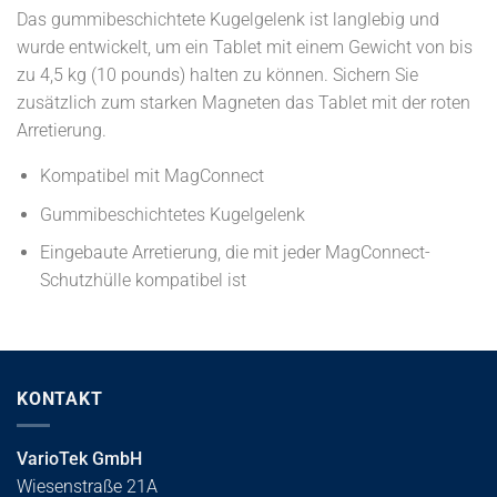
Das gummibeschichtete Kugelgelenk ist langlebig und
wurde entwickelt, um ein Tablet mit einem Gewicht von bis
zu 4,5 kg (10 pounds) halten zu können. Sichern Sie
zusätzlich zum starken Magneten das Tablet mit der roten
Arretierung.
Kompatibel mit MagConnect
Gummibeschichtetes Kugelgelenk
Eingebaute Arretierung, die mit jeder MagConnect-
Schutzhülle kompatibel ist
KONTAKT
VarioTek GmbH
Wiesenstraße 21A