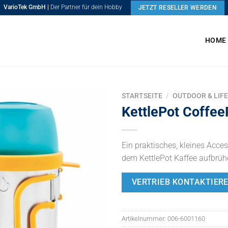
VarioTek GmbH |
Der Partner für dein Hobby
JETZT RESELLER WERDEN
HOME
STARTSEITE
/
OUTDOOR & LIF
KettlePot Coffee
Ein praktisches, kleines Acces
dem KettlePot Kaffee aufbrüh
VERTRIEB KONTAKTIER
Artikelnummer:
006-6001160