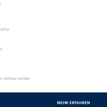
n.
tlePot
se
t verstaut werden
MEHR ERFAHREN