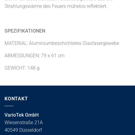
Strahlungswärme des Feuers mühelos reflektiert.
SPEZIFIKATIONEN
MATERIAL: Aluminiumbeschichtetes Glasfasergewebe
ABMESSUNGEN: 79 x 61 cm
GEWICHT: 148 g
KONTAKT
VarioTek GmbH
Wiesenstraße 21A
40549 Düsseldorf