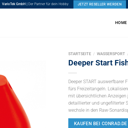
VarioTek GmbH |
Der Partner für dein Hobby
JETZT RESELLER WERDEN
HOME
STARTSEITE
/
WASSERSPORT
Deeper Start Fis
Deeper START auswerfbarer Fi
fürs Freizeitangeln. Lokalisi
mit übersichtlichen Anzeigen 
detaillierter und ungefilterte
wechsle in den Raw-Sonardis
KAUFEN BEI CONRAD.DE