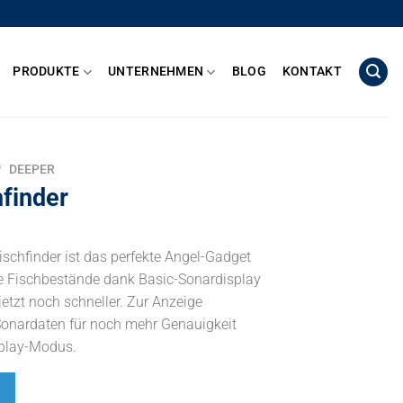
PRODUKTE
UNTERNEHMEN
BLOG
KONTAKT
/
DEEPER
hfinder
schfinder ist das perfekte Angel-Gadget
ere Fischbestände dank Basic-Sonardisplay
jetzt noch schneller. Zur Anzeige
r Sonardaten für noch mehr Genauigkeit
play-Modus.