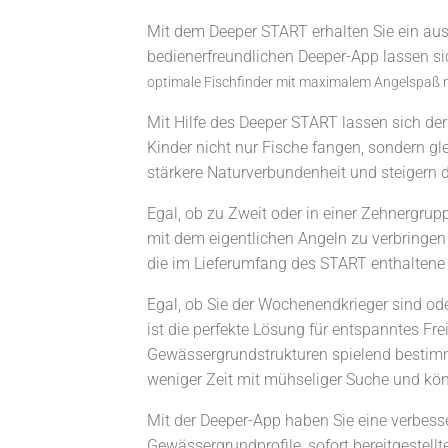
Mit dem Deeper START erhalten Sie ein aus
bedienerfreundlichen Deeper-App lassen 
optimale Fischfinder mit maximalem Angelspaß m
Mit Hilfe des Deeper START lassen sich d
Kinder nicht nur Fische fangen, sondern gl
stärkere Naturverbundenheit und steigern d
Egal, ob zu Zweit oder in einer Zehnergrup
mit dem eigentlichen Angeln zu verbringen
die im Lieferumfang des START enthaltene 
Egal, ob Sie der Wochenendkrieger sind od
ist die perfekte Lösung für entspanntes F
Gewässergrundstrukturen spielend bestimme
weniger Zeit mit mühseliger Suche und kön
Mit der Deeper-App haben Sie eine verbess
Gewässergrundprofile, sofort bereitgestellt