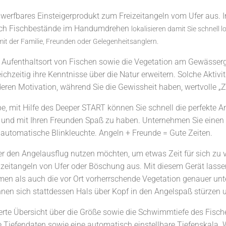
werfbares Einsteigerprodukt zum Freizeitangeln vom Ufer aus. 
sich Fischbestände im Handumdrehen
lokalisieren damit Sie schnell 
it der Familie, Freunden oder Gelegenheitsanglern.
er Aufenthaltsort von Fischen sowie die Vegetation am Gewässer
eichzeitig ihre Kenntnisse über die Natur erweitern. Solche Akti
eren Motivation, während Sie die Gewissheit haben, wertvolle „Ze
pe, mit Hilfe des Deeper START können Sie schnell die perfekte
 und mit Ihren Freunden Spaß zu haben. Unternehmen Sie einen A
automatische Blinkleuchte. Angeln + Freunde = Gute Zeiten.
er den Angelausflug nutzen möchten, um etwas Zeit für sich zu 
reizeitangeln von Ufer oder Böschung aus. Mit diesem Gerät las
n als auch die vor Ort vorherrschende Vegetation genauer unte
nen sich stattdessen Hals über Kopf in den Angelspaß stürzen u
erte Übersicht über die Größe sowie die Schwimmtiefe des Fische
e Tiefendaten sowie eine automatisch einstellbare Tiefenskala. W