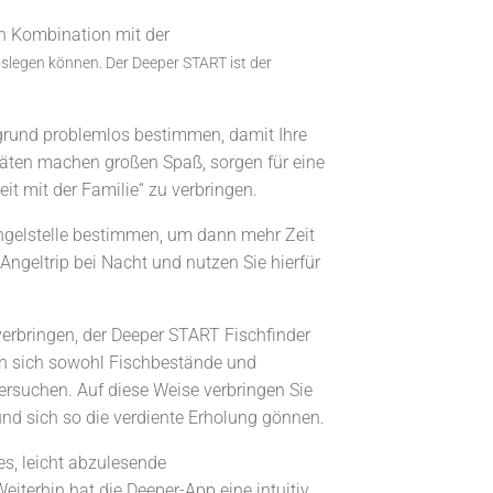
In Kombination mit der
loslegen können. Der Deeper START ist der
grund problemlos bestimmen, damit Ihre
vitäten machen großen Spaß, sorgen für eine
it mit der Familie“ zu verbringen.
 Angelstelle bestimmen, um dann mehr Zeit
ngeltrip bei Nacht und nutzen Sie hierfür
verbringen, der Deeper START Fischfinder
sen sich sowohl Fischbestände und
rsuchen. Auf diese Weise verbringen Sie
nd sich so die verdiente Erholung gönnen.
s, leicht abzulesende
eiterhin hat die Deeper-App eine intuitiv