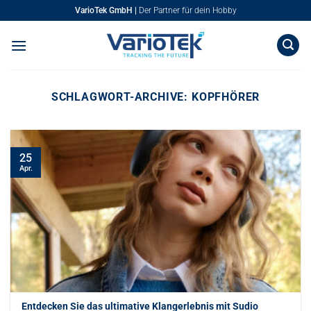
Zum
VarioTek GmbH |
Der Partner für dein Hobby
Inhalt
springen
SCHLAGWORT-ARCHIVE:
KOPFHÖRER
25
Apr.
Entdecken Sie das ultimative Klangerlebnis mit Sudio