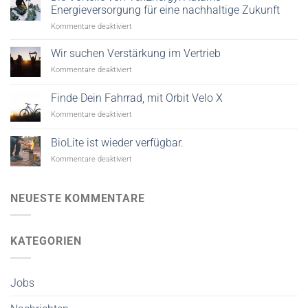
das
Energieversorgung für eine nachhaltige Zukunft
ultimative
für
Kommentare deaktiviert
Klangerlebnis
Die
mit
Vorteile
Wir suchen Verstärkung im Vertrieb
Sudio
von
Kopfhörern
für
Kommentare deaktiviert
TexEnergy:
Wir
Autarke
suchen
Finde Dein Fahrrad, mit Orbit Velo X
Energieversorgung
Verstärkung
für
für
Kommentare deaktiviert
im
eine
Finde
Vertrieb
nachhaltige
Dein
BioLite ist wieder verfügbar.
Zukunft
Fahrrad,
für
Kommentare deaktiviert
mit
BioLite
Orbit
ist
Velo
wieder
X
NEUESTE KOMMENTARE
verfügbar.
KATEGORIEN
Jobs