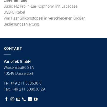
Lieferumfang
Sudio N2 Pro In-Ear-Kopfhörer mit Ladecase
USB-C-Kabel
Vier Paar Silikonstöpsel in verschiedenen Größen
Bedienungsanleitung
KONTAKT
VarioTek GmbH
Wiesenstraße 21A
40549 Düsseldorf
Tel. +49 211 508630-0
Fax. +49 211 508630-29