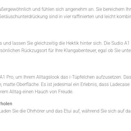
ußergewöhnlich und fühlen sich angenehm an. Sie bereichern Ih
Geräuschunterdrückung sind in vier raffinierten und leicht kombi
s und lassen Sie gleichzeitig die Hektik hinter sich. Die Sudio A1
önlichen Rückzugsort für Ihre Klangabenteuer, egal ob Sie unt
A1 Pro, um Ihrem Alltagslook das i-Tüpfelchen aufzusetzen. Das 
 matte Oberfläche. Es ist jedesmal ein Erlebnis, dass Ladecase
Ihrem Alltag einen Hauch von Freude.
rholen
Laden Sie die Ohrhörer und das Etui auf, während Sie sich auf d