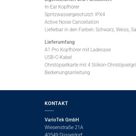
In-Ear Kopfhörer
Spritzwassergeschützt: IPX4
Active Noise Cancellation
Lieferbar in den Farben: Schwarz, Weiss, Sa
Lieferumfang
A1 Pro Kopfhörer mit Ladecase
USB-C-Kabel
Ohrstöpselkarte mit 4 Silikon-Ohrstöpselg
Bedienungsanleitung
KONTAKT
VarioTek GmbH
Wiesenstraße 21A
40549 Düsseldorf