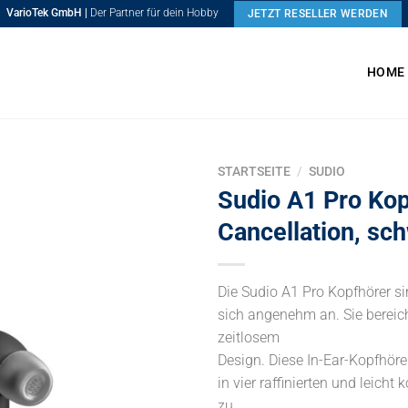
VarioTek GmbH |
Der Partner für dein Hobby
JETZT RESELLER WERDEN
HOME
STARTSEITE
/
SUDIO
Sudio A1 Pro Kop
Cancellation, sc
Die Sudio A1 Pro Kopfhörer si
sich angenehm an. Sie bereich
zeitlosem
Design. Diese In-Ear-Kopfhöre
in vier raffinierten und leicht
zu